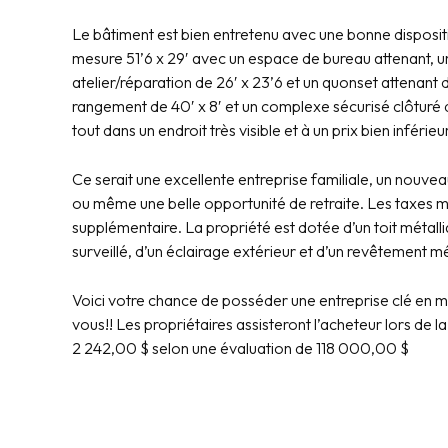
Le bâtiment est bien entretenu avec une bonne dispositi
mesure 51’6 x 29′ avec un espace de bureau attenant, u
atelier/réparation de 26′ x 23’6 et un quonset attenant de
rangement de 40′ x 8′ et un complexe sécurisé clôturé 
tout dans un endroit très visible et à un prix bien inféri
Ce serait une excellente entreprise familiale, un nouve
ou même une belle opportunité de retraite. Les taxes mu
supplémentaire. La propriété est dotée d’un toit métalli
surveillé, d’un éclairage extérieur et d’un revêtement mé
Voici votre chance de posséder une entreprise clé en m
vous!! Les propriétaires assisteront l’acheteur lors de l
2 242,00 $ selon une évaluation de 118 000,00 $