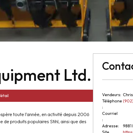
Conta
uipment Ltd.
Vendeurs:
Chris
étail
Téléphone
(902
:
Courriel
ospère toute l’année, en activité depuis 2006
:
ce de produits populaires Stihl, ainsi que des
Adresse:
9881 
Site
http