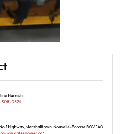
ct
tine Harnish
) 308-0824
No 1 Highway, Marshalltown, Nouvelle-Écosse B0V 1A0
s://www.gatespower.ca/